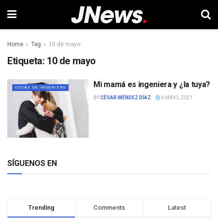
Home
Tag
10 de mayo
Etiqueta:
10 de mayo
Mi mamá es ingeniera y ¿la tuya?
COSAS DE INGENIERO
BY
CÉSAR MÉNDEZ DÍAZ
6 MAYO, 2021
SÍGUENOS EN
Trending
Comments
Latest