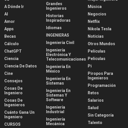
Grandes
A Dónde Ir
Música
Ingenieros
AI
Negocios
Historias
Inspiradoras
Amor
Netflix
Idiomas
Apps
Nikola Tesla
INGENIERAS
Becas
Noticias
Ingeniería Civil
Cálculo
Otros Mundos
Ingeniería
ChatGPT
Películas
Electrónica Y
Ciencia
Películas
Telecomunicaciones
Ciencia De Datos
Pi
Ingeniería En
México
Cine
Piropos Para
Ingenieros
Ingeniería En
Consejos
Sistemas
Programación
Cosas De
Ingeniería En
Ingeniero
Retos
Sistemas Y
Software
Cosas De
Salarios
Ingenieros
Ingeniería
Salud
Industrial
Cuánto Gana Un
Sin Categoría
Ingeniero
Ingeniería
Talento
Mecánica
CURSOS