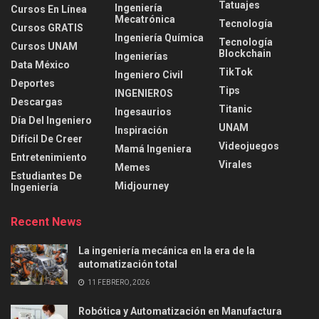
Tatuajes
Ingeniería
Cursos En Línea
Mecatrónica
Tecnología
Cursos GRATIS
Ingeniería Química
Tecnología
Cursos UNAM
Blockchain
Ingenierías
Data México
TikTok
Ingeniero Civil
Deportes
Tips
INGENIEROS
Descargas
Titanic
Ingesaurios
Día Del Ingeniero
UNAM
Inspiración
Difícil De Creer
Videojuegos
Mamá Ingeniera
Entretenimiento
Virales
Memes
Estudiantes De
Midjourney
Ingeniería
Recent News
La ingeniería mecánica en la era de la
automatización total
11 FEBRERO, 2026
Robótica y Automatización en Manufactura