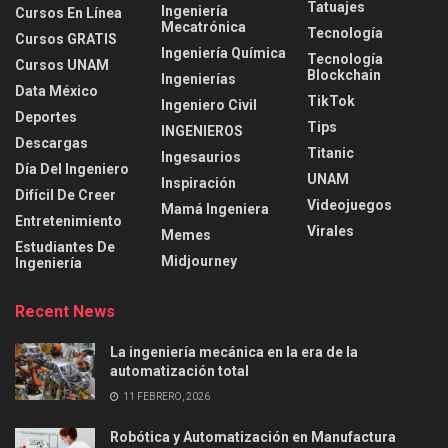
Tatuajes
Ingeniería
Cursos En Línea
Mecatrónica
Tecnología
Cursos GRATIS
Ingeniería Química
Tecnología
Cursos UNAM
Blockchain
Ingenierías
Data México
TikTok
Ingeniero Civil
Deportes
Tips
INGENIEROS
Descargas
Titanic
Ingesaurios
Día Del Ingeniero
UNAM
Inspiración
Difícil De Creer
Videojuegos
Mamá Ingeniera
Entretenimiento
Virales
Memes
Estudiantes De
Midjourney
Ingeniería
Recent News
La ingeniería mecánica en la era de la
automatización total
11 FEBRERO, 2026
Robótica y Automatización en Manufactura