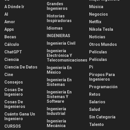
Grandes
A Dónde Ir
Música
Ingenieros
AI
Negocios
Historias
Inspiradoras
Amor
Netflix
Idiomas
Apps
Nikola Tesla
INGENIERAS
Becas
Noticias
Ingeniería Civil
Cálculo
Otros Mundos
Ingeniería
ChatGPT
Películas
Electrónica Y
Ciencia
Películas
Telecomunicaciones
Ciencia De Datos
Pi
Ingeniería En
México
Cine
Piropos Para
Ingenieros
Ingeniería En
Consejos
Sistemas
Programación
Cosas De
Ingeniería En
Ingeniero
Retos
Sistemas Y
Software
Cosas De
Salarios
Ingenieros
Ingeniería
Salud
Industrial
Cuánto Gana Un
Sin Categoría
Ingeniero
Ingeniería
Talento
Mecánica
CURSOS