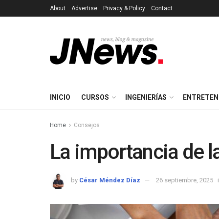
About
Advertise
Privacy & Policy
Contact
INICIO
CURSOS
INGENIERÍAS
ENTRETEN
Home
Consejos
La importancia de la
by
César Méndez Díaz
26 septiembre, 2025