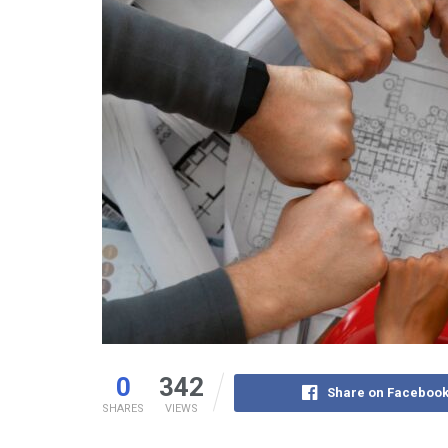
0
342
Share on Faceboo
SHARES
VIEWS