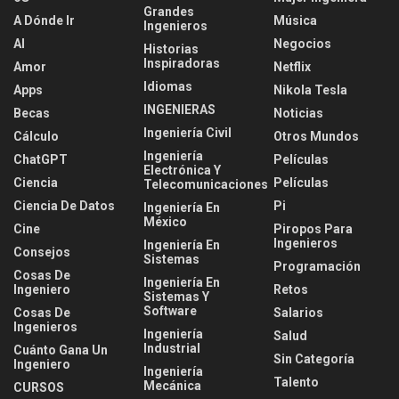
Grandes
A Dónde Ir
Música
Ingenieros
AI
Negocios
Historias
Inspiradoras
Amor
Netflix
Idiomas
Apps
Nikola Tesla
INGENIERAS
Becas
Noticias
Ingeniería Civil
Cálculo
Otros Mundos
Ingeniería
ChatGPT
Películas
Electrónica Y
Ciencia
Películas
Telecomunicaciones
Ciencia De Datos
Pi
Ingeniería En
México
Cine
Piropos Para
Ingenieros
Ingeniería En
Consejos
Sistemas
Programación
Cosas De
Ingeniería En
Ingeniero
Retos
Sistemas Y
Software
Cosas De
Salarios
Ingenieros
Ingeniería
Salud
Industrial
Cuánto Gana Un
Sin Categoría
Ingeniero
Ingeniería
Talento
Mecánica
CURSOS