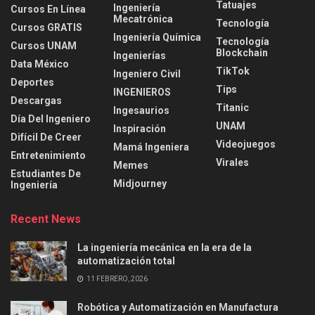
Tatuajes
Ingeniería
Cursos En Línea
Mecatrónica
Tecnología
Cursos GRATIS
Ingeniería Química
Tecnología
Cursos UNAM
Blockchain
Ingenierías
Data México
TikTok
Ingeniero Civil
Deportes
Tips
INGENIEROS
Descargas
Titanic
Ingesaurios
Día Del Ingeniero
UNAM
Inspiración
Difícil De Creer
Videojuegos
Mamá Ingeniera
Entretenimiento
Virales
Memes
Estudiantes De
Midjourney
Ingeniería
Recent News
La ingeniería mecánica en la era de la
automatización total
11 FEBRERO, 2026
Robótica y Automatización en Manufactura