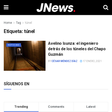
Home
Tag
túnel
Etiqueta:
túnel
Avelino Isunza: el ingeniero
NOTICIAS
detrás de los túneles del Chapo
Guzmán
BY
CÉSAR MÉNDEZ DÍAZ
17 ENERO, 2021
SÍGUENOS EN
Trending
Comments
Latest