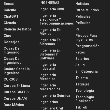
INGENIERAS
Becas
Noticias
Ingeniería Civil
Cálculo
Otros Mundos
Ingeniería
ChatGPT
Películas
Electrónica Y
Ciencia
Películas
Telecomunicaciones
Ciencia De Datos
Pi
Ingeniería En
México
Cine
Piropos Para
Ingenieros
Ingeniería En
Consejos
Sistemas
Programación
Cosas De
Ingeniería En
Ingeniero
Retos
Sistemas Y
Software
Cosas De
Salarios
Ingenieros
Ingeniería
Salud
Industrial
Cuánto Gana Un
Sin Categoría
Ingeniero
Ingeniería
Talento
Mecánica
CURSOS
Tatuajes
Ingeniería
Cursos En Línea
Mecatrónica
Tecnología
Cursos GRATIS
Ingeniería Química
Tecnología
Cursos UNAM
Blockchain
Ingenierías
Data México
TikTok
Ingeniero Civil