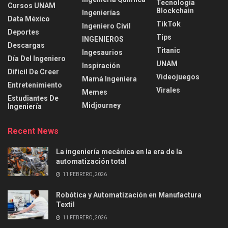
Tecnología
Cursos UNAM
Blockchain
Ingenierías
Data México
TikTok
Ingeniero Civil
Deportes
Tips
INGENIEROS
Descargas
Titanic
Ingesaurios
Día Del Ingeniero
UNAM
Inspiración
Difícil De Creer
Videojuegos
Mamá Ingeniera
Entretenimiento
Virales
Memes
Estudiantes De
Midjourney
Ingeniería
Recent News
La ingeniería mecánica en la era de la
automatización total
11 FEBRERO, 2026
Robótica y Automatización en Manufactura
Textil
11 FEBRERO, 2026