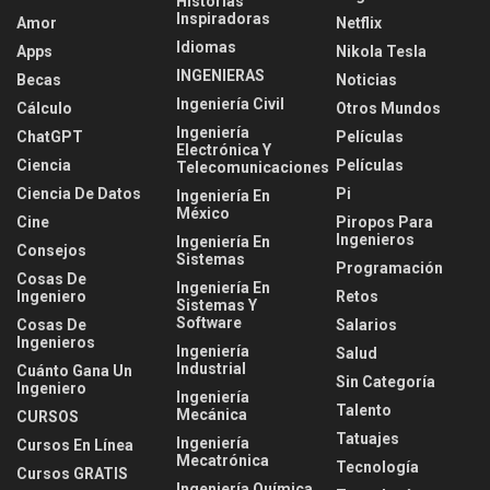
Historias
Inspiradoras
Amor
Netflix
Idiomas
Apps
Nikola Tesla
INGENIERAS
Becas
Noticias
Ingeniería Civil
Cálculo
Otros Mundos
Ingeniería
ChatGPT
Películas
Electrónica Y
Ciencia
Películas
Telecomunicaciones
Ciencia De Datos
Pi
Ingeniería En
México
Cine
Piropos Para
Ingenieros
Ingeniería En
Consejos
Sistemas
Programación
Cosas De
Ingeniería En
Ingeniero
Retos
Sistemas Y
Software
Cosas De
Salarios
Ingenieros
Ingeniería
Salud
Industrial
Cuánto Gana Un
Sin Categoría
Ingeniero
Ingeniería
Talento
Mecánica
CURSOS
Tatuajes
Ingeniería
Cursos En Línea
Mecatrónica
Tecnología
Cursos GRATIS
Ingeniería Química