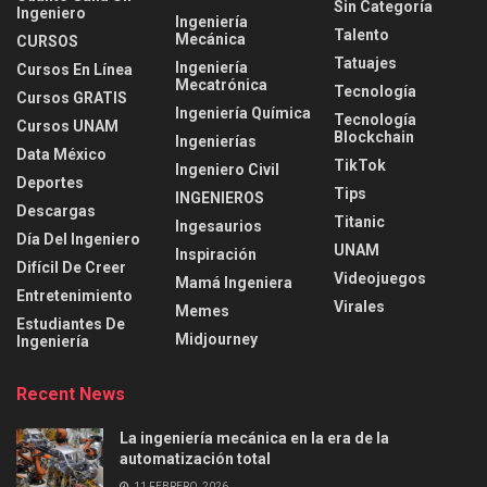
Sin Categoría
Ingeniero
Ingeniería
Talento
Mecánica
CURSOS
Tatuajes
Ingeniería
Cursos En Línea
Mecatrónica
Tecnología
Cursos GRATIS
Ingeniería Química
Tecnología
Cursos UNAM
Blockchain
Ingenierías
Data México
TikTok
Ingeniero Civil
Deportes
Tips
INGENIEROS
Descargas
Titanic
Ingesaurios
Día Del Ingeniero
UNAM
Inspiración
Difícil De Creer
Videojuegos
Mamá Ingeniera
Entretenimiento
Virales
Memes
Estudiantes De
Midjourney
Ingeniería
Recent News
La ingeniería mecánica en la era de la
automatización total
11 FEBRERO, 2026