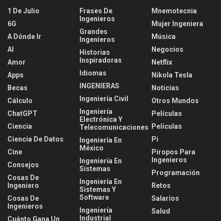
1 De Julio
Frases De
Mnemotecnia
Ingenieros
6G
Mujer Ingeniera
Grandes
A Dónde Ir
Música
Ingenieros
AI
Negocios
Historias
Inspiradoras
Amor
Netflix
Idiomas
Apps
Nikola Tesla
INGENIERAS
Becas
Noticias
Ingeniería Civil
Cálculo
Otros Mundos
Ingeniería
ChatGPT
Películas
Electrónica Y
Ciencia
Películas
Telecomunicaciones
Ciencia De Datos
Pi
Ingeniería En
México
Cine
Piropos Para
Ingenieros
Ingeniería En
Consejos
Sistemas
Programación
Cosas De
Ingeniería En
Ingeniero
Retos
Sistemas Y
Software
Cosas De
Salarios
Ingenieros
Ingeniería
Salud
Industrial
Cuánto Gana Un