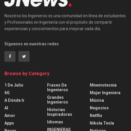
Nosotros los Ingenieros es una comunidad en línea de estudiantes
y Profesionales en Ingeniería con el propósito de compartir
experiencias y conocimientos para mejorar cada día.
Síguenos en nuestras redes
Browse by Category
1 De Julio
Frases De
Mnemotecnia
Ingenieros
6G
Mujer Ingeniera
Grandes
A Dónde Ir
Música
Ingenieros
AI
Negocios
Historias
Inspiradoras
Amor
Netflix
Idiomas
Apps
Nikola Tesla
INGENIERAS
Becas
Noticias