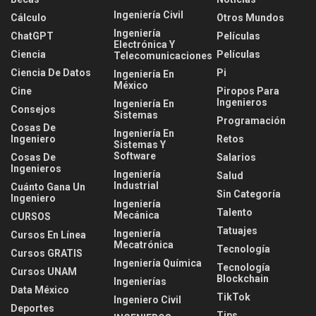
Ingeniería Civil
Cálculo
Otros Mundos
Ingeniería
ChatGPT
Películas
Electrónica Y
Ciencia
Películas
Telecomunicaciones
Ciencia De Datos
Pi
Ingeniería En
México
Cine
Piropos Para
Ingenieros
Ingeniería En
Consejos
Sistemas
Programación
Cosas De
Ingeniería En
Ingeniero
Retos
Sistemas Y
Software
Cosas De
Salarios
Ingenieros
Ingeniería
Salud
Industrial
Cuánto Gana Un
Sin Categoría
Ingeniero
Ingeniería
Talento
Mecánica
CURSOS
Tatuajes
Ingeniería
Cursos En Línea
Mecatrónica
Tecnología
Cursos GRATIS
Ingeniería Química
Tecnología
Cursos UNAM
Blockchain
Ingenierías
Data México
TikTok
Ingeniero Civil
Deportes
Tips