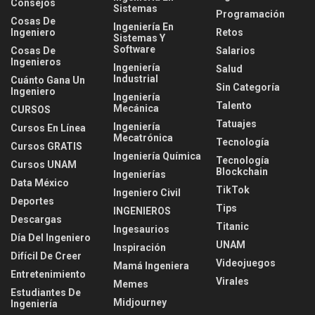
Consejos
Sistemas
Programación
Cosas De
Ingeniería En
Ingeniero
Retos
Sistemas Y
Software
Cosas De
Salarios
Ingenieros
Ingeniería
Salud
Industrial
Cuánto Gana Un
Sin Categoría
Ingeniero
Ingeniería
Talento
Mecánica
CURSOS
Tatuajes
Ingeniería
Cursos En Línea
Mecatrónica
Tecnología
Cursos GRATIS
Ingeniería Química
Tecnología
Cursos UNAM
Blockchain
Ingenierías
Data México
TikTok
Ingeniero Civil
Deportes
Tips
INGENIEROS
Descargas
Titanic
Ingesaurios
Día Del Ingeniero
UNAM
Inspiración
Difícil De Creer
Videojuegos
Mamá Ingeniera
Entretenimiento
Virales
Memes
Estudiantes De
Midjourney
Ingeniería