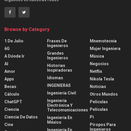
Browse by Category
1 De Julio
Frases De
Mnemotecnia
Ingenieros
6G
Mujer Ingeniera
Grandes
A Dónde Ir
Música
Ingenieros
AI
Negocios
Historias
Inspiradoras
Amor
Netflix
Idiomas
Apps
Nikola Tesla
INGENIERAS
Becas
Noticias
Ingeniería Civil
Cálculo
Otros Mundos
Ingeniería
ChatGPT
Películas
Electrónica Y
Ciencia
Películas
Telecomunicaciones
Ciencia De Datos
Pi
Ingeniería En
México
Cine
Piropos Para
Ingenieros
Ingeniería En