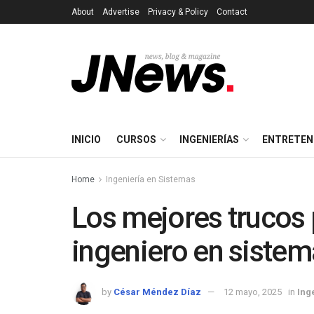
About
Advertise
Privacy & Policy
Contact
INICIO
CURSOS
INGENIERÍAS
ENTRETEN
Home
Ingeniería en Sistemas
Los mejores trucos 
ingeniero en siste
by
César Méndez Díaz
12 mayo, 2025
in
Ing