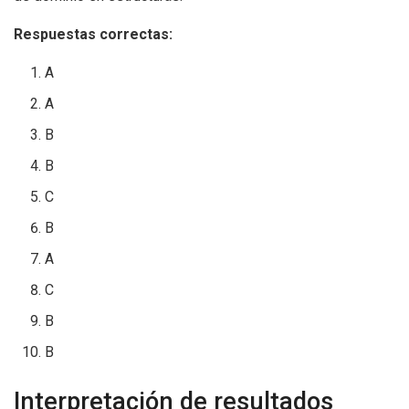
Respuestas correctas:
A
A
B
B
C
B
A
C
B
B
Interpretación de resultados