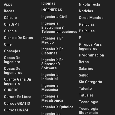
Idiomas
Apps
Nikola Tesla
INGENIERAS
Becas
Noticias
Ingeniería Civil
Cálculo
Otros Mundos
Ingeniería
ChatGPT
Películas
Electrónica Y
Ciencia
Películas
Telecomunicaciones
Ciencia De Datos
Pi
Ingeniería En
México
Cine
Piropos Para
Ingenieros
Ingeniería En
Consejos
Sistemas
Programación
Cosas De
Ingeniería En
Ingeniero
Retos
Sistemas Y
Software
Cosas De
Salarios
Ingenieros
Ingeniería
Salud
Industrial
Cuánto Gana Un
Sin Categoría
Ingeniero
Ingeniería
Talento
Mecánica
CURSOS
Tatuajes
Ingeniería
Cursos En Línea
Mecatrónica
Tecnología
Cursos GRATIS
Ingeniería Química
Tecnología
Cursos UNAM
Blockchain
Ingenierías